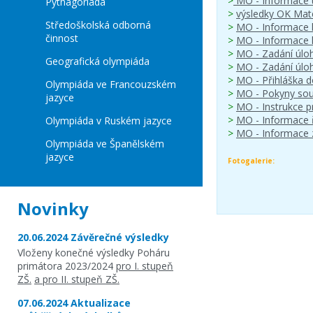
>
MO - Informace 
Pythagoriáda
>
výsledky OK Mat
Středoškolská odborná
>
MO - Informace 
činnost
>
MO - Informace 
>
MO - Zadání úlo
Geografická olympiáda
>
MO - Zadání úlo
>
MO - Přihláška 
Olympiáda ve Francouzském
>
MO - Pokyny sou
jazyce
>
MO - Instrukce p
>
MO - Informace 
Olympiáda v Ruském jazyce
>
MO - Informace 
Olympiáda ve Španělském
jazyce
Fotogalerie:
Novinky
20.06.2024 Závěrečné výsledky
Vloženy konečné výsledky Poháru
primátora 2023/2024
pro I. stupeň
ZŠ.
a pro II. stupeň ZŠ.
07.06.2024 Aktualizace