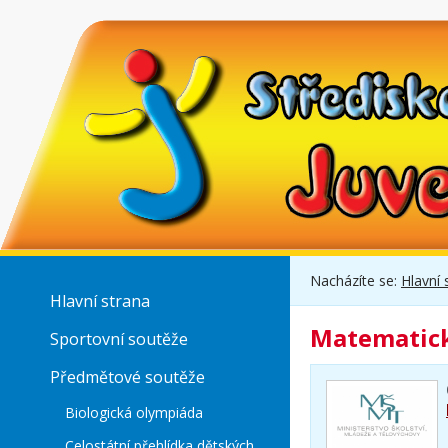
Nacházíte se:
Hlavní 
Hlavní strana
Matematick
Sportovní soutěže
Předmětové soutěže
Biologická olympiáda
Celostátní přehlídka dětských