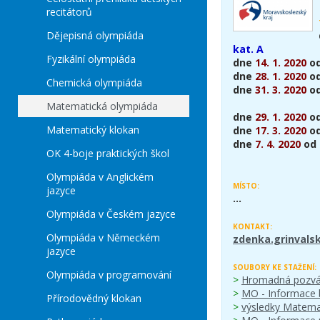
recitátorů
Dějepisná olympiáda
kat. A
Fyzikální olympiáda
dne
14. 1. 2020
o
dne
28. 1. 2020
o
Chemická olympiáda
dne
31. 3. 2020
o
Matematická olympiáda
dne
29. 1. 2020
o
Matematický klokan
dne
17. 3. 2020
o
dne
7. 4. 2020
od
OK 4-boje praktických škol
Olympiáda v Anglickém
MÍSTO:
jazyce
...
Olympiáda v Českém jazyce
KONTAKT:
Olympiáda v Německém
zdenka.grinvals
jazyce
SOUBORY KE STAŽENÍ:
Olympiáda v programování
>
Hromadná pozván
>
MO - Informace 
Přírodovědný klokan
>
výsledky Matema