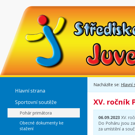
Nacházíte se:
Hlavní 
Hlavní strana
XV. ročník
Sportovní soutěže
Pohár primátora
06.09.2023
XV. roč
Obecné dokumenty ke
Do Poháru jsou zap
stažení
za umístění a souč