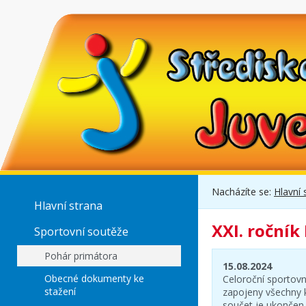
Nacházíte se:
Hlavní 
Hlavní strana
XXI. ročník
Sportovní soutěže
Pohár primátora
15.08.2024
Obecné dokumenty ke
Celoroční sportovn
stažení
zapojeny všechny k
součet je ukončen 