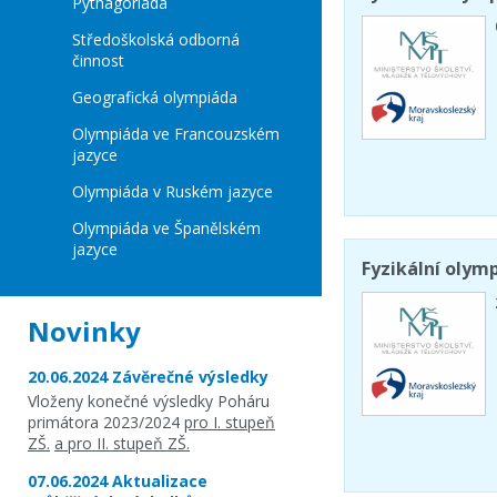
Pythagoriáda
Středoškolská odborná
činnost
Geografická olympiáda
Olympiáda ve Francouzském
jazyce
Olympiáda v Ruském jazyce
Olympiáda ve Španělském
jazyce
Fyzikální olymp
Novinky
20.06.2024 Závěrečné výsledky
Vloženy konečné výsledky Poháru
primátora 2023/2024
pro I. stupeň
ZŠ.
a pro II. stupeň ZŠ.
07.06.2024 Aktualizace