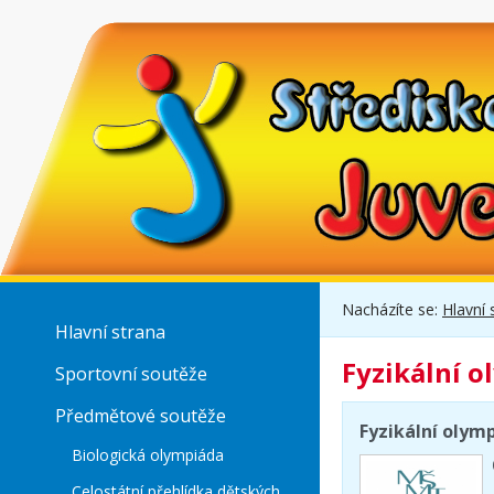
Nacházíte se:
Hlavní 
Hlavní strana
Fyzikální 
Sportovní soutěže
Předmětové soutěže
Fyzikální olymp
Biologická olympiáda
Celostátní přehlídka dětských