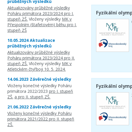
průběžných výsledků
Aktualizovány průběžné výsledky
Fyzikální olymp
Poháru primátora 2023/2024 pro I.
stupeň ZŠ.
Vloženy výsledky
MK v
Přespolním (štafetovém) běhu pro I.
stupeň ZŠ
10.05.2024 Aktualizace
průběžných výsledků
Aktualizovány průběžné výsledky
Poháru primátora 2023/2024 pro II.
stupeň ZŠ.
Vloženy výsledky
MK v
Atletickém čtyřboji 10. 5. 2024.
14.06.2023 Závěrečné výsledky
Vloženy konečné výsledky Poháru
Fyzikální olymp
primátora 2022/2023
pro I. stupeň
ZŠ.
a pro II. stupeň ZŠ.
21.06.2022 Závěrečné výsledky
Vloženy konečné výsledky Poháru
primátora 2021/2022 pro II. stupeň
ZŠ.